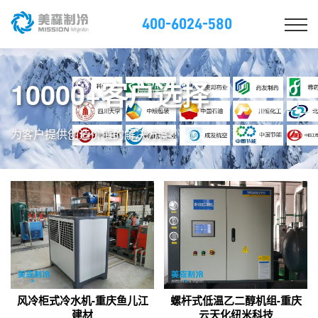
400-6024-580
10000+客户选择
为客户提供创造价值的解决方案！
风冷柜式冷水机-重庆鱼儿江
螺杆式低温乙二醇机组-重庆
建材
云天化纽米科技