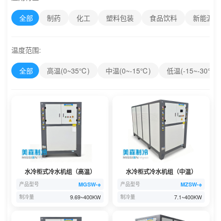
全部
制药
化工
塑料包装
食品饮料
新能源新
温度范围:
全部
高温(0~35℃)
中温(0~-15℃)
低温(-15~-30℃)
水冷柜式冷水机组（高温）
水冷柜式冷水机组（中温）
MGSW-※
MZSW-※
产品型号
产品型号
9.69~400KW
7.1~400KW
制冷量
制冷量