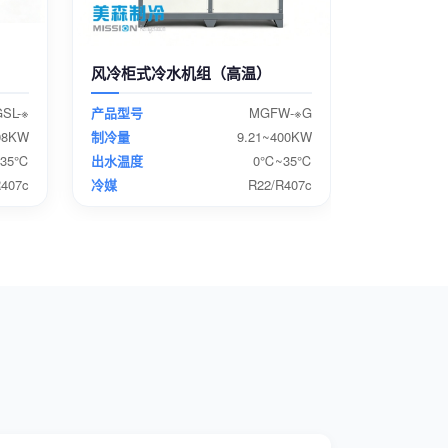
风冷柜式冷水机组（高温）
SL-※
产品型号
MGFW-※G
98KW
制冷量
9.21~400KW
35℃
出水温度
0℃~35℃
R407c
冷媒
R22/R407c