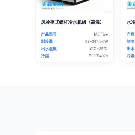
风冷柜式螺杆冷水机组（高温）
水
产品型号
MGFL-※
产品
制冷量
98~347.9KW
制冷
出水温度
0℃~35℃
出水
冷媒
R22/R407c
冷媒